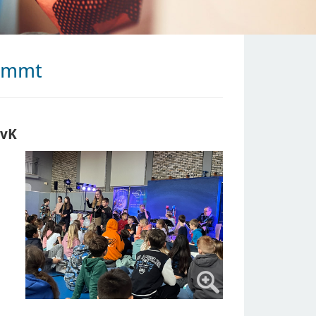
kommt
WvK