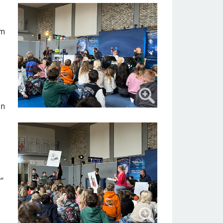
em
ln
”