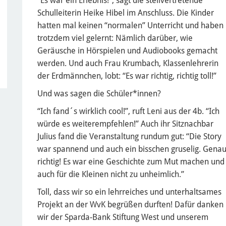
“Es war ein Erlebnis!", sagt die stellvertretende
Schulleiterin Heike Hibel im Anschluss. Die Kinder
hatten mal keinen “normalen” Unterricht und haben
trotzdem viel gelernt: Nämlich darüber, wie
Geräusche in Hörspielen und Audiobooks gemacht
werden. Und auch Frau Krumbach, Klassenlehrerin
der Erdmännchen, lobt: “Es war richtig, richtig toll!”
Und was sagen die Schüler*innen?
“Ich fand´s wirklich cool!”, ruft Leni aus der 4b. “Ich
würde es weiterempfehlen!” Auch ihr Sitznachbar
Julius fand die Veranstaltung rundum gut: “Die Story
war spannend und auch ein bisschen gruselig. Gena
richtig! Es war eine Geschichte zum Mut machen und
auch für die Kleinen nicht zu unheimlich.”
Toll, dass wir so ein lehrreiches und unterhaltsames
Projekt an der WvK begrüßen durften! Dafür danken
wir der Sparda-Bank Stiftung West und unserem