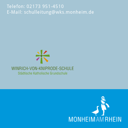
Telefon: 02173 951-4510
E-Mail:
schulleitung
@wks.monheim.de