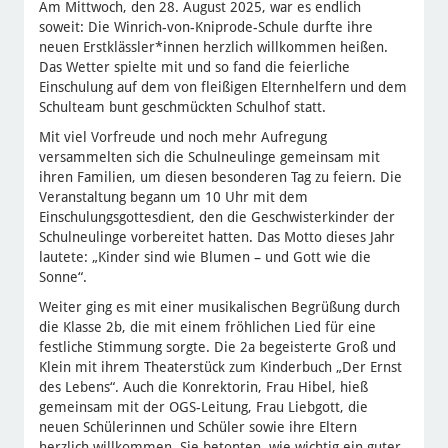
Am Mittwoch, den 28. August 2025, war es endlich
soweit: Die Winrich-von-Kniprode-Schule durfte ihre
neuen Erstklässler*innen herzlich willkommen heißen.
Das Wetter spielte mit und so fand die feierliche
Einschulung auf dem von fleißigen Elternhelfern und dem
Schulteam bunt geschmückten Schulhof statt.
Mit viel Vorfreude und noch mehr Aufregung
versammelten sich die Schulneulinge gemeinsam mit
ihren Familien, um diesen besonderen Tag zu feiern. Die
Veranstaltung begann um 10 Uhr mit dem
Einschulungsgottesdient, den die Geschwisterkinder der
Schulneulinge vorbereitet hatten. Das Motto dieses Jahr
lautete: „Kinder sind wie Blumen – und Gott wie die
Sonne“.
Weiter ging es mit einer musikalischen Begrüßung durch
die Klasse 2b, die mit einem fröhlichen Lied für eine
festliche Stimmung sorgte. Die 2a begeisterte Groß und
Klein mit ihrem Theaterstück zum Kinderbuch „Der Ernst
des Lebens“. Auch die Konrektorin, Frau Hibel, hieß
gemeinsam mit der OGS-Leitung, Frau Liebgott, die
neuen Schülerinnen und Schüler sowie ihre Eltern
herzlich willkommen. Sie betonten, wie wichtig ein guter