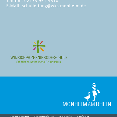
Telefon: 02173 951-4510
E-Mail:
schulleitung
@wks.monheim.de
Impressum
Datenschutz
Kontakt
Anfahrt