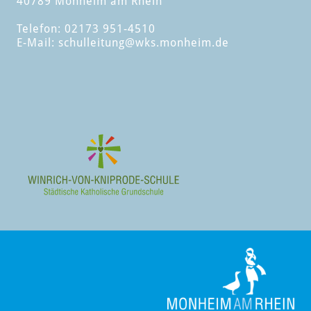
40789 Monheim am Rhein
Telefon: 02173 951-4510
E-Mail:
schulleitung
@wks.monheim.de