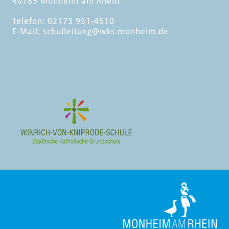
40789 Monheim am Rhein
Telefon: 02173 951-4510
E-Mail:
schulleitung
@wks.monheim.de