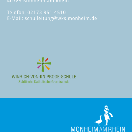
40789 Monheim am Rhein
Telefon: 02173 951-4510
E-Mail:
schulleitung
@wks.monheim.de