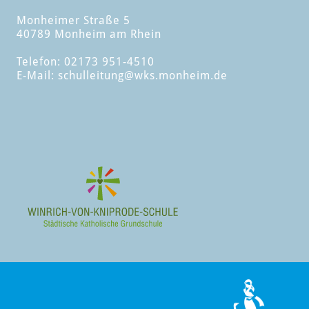
Monheimer Straße 5
40789 Monheim am Rhein
Telefon: 02173 951-4510
E-Mail:
schulleitung
@wks.monheim.de