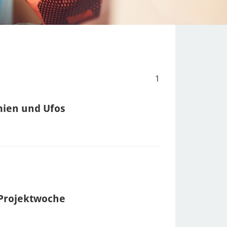
1
mien und Ufos
 Projektwoche